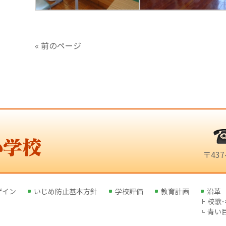
« 前のページ
〒43
ザイン
いじめ防止基本方針
学校評価
教育計画
沿革
校歌
青い